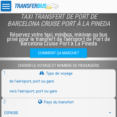
TAXI TRANSFERT DE PORT DE
BARCELONA CRUISE PORT À LA PINEDA
Réservez votre taxi, minibus, minivan ou bus
privé pour le transfert de l'aéroport de Port de
Barcelona Cruise Port à La Pineda
COMMENT ÇA MARCHE?
CHOISIR LE VOYAGE ET NOMBRE DE PASSAGERS
1
Type de voyage
de l'aéroport, port ou gare
vers l'aéroport, port ou gare
2
Pays du transfert
ESPAGNE