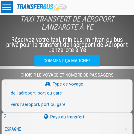
TAXI TRANSFERT DE AÉROPORT
LANZAROTE À YE
Réservez votre taxi, minibus, minivan ou bus
privé pour le transfert de l'aéroport de Aéroport
Lanzarote à Ye
COMMENT ÇA MARCHE?
CHOISIR LE VOYAGE ET NOMBRE DE PASSAGERS
1
Type de voyage
de l'aéroport, port ou gare
vers l'aéroport, port ou gare
2
Pays du transfert
ESPAGNE