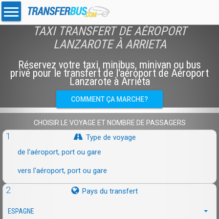
TAXI TRANSFERT DE AÉROPORT
LANZAROTE À ARRIETA
Réservez votre taxi, minibus, minivan ou bus
privé pour le transfert de l'aéroport de Aéroport
Lanzarote à Arrieta
COMMENT ÇA MARCHE?
CHOISIR LE VOYAGE ET NOMBRE DE PASSAGERS
1
Type de voyage
de l'aéroport, port ou gare
vers l'aéroport, port ou gare
2
Pays du transfert
ESPAGNE